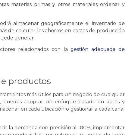
ntas materias primas y otros materiales ordenar y
drá almacenar geográficamente el inventario de
más de calcular los ahorros en costos de producción
 puede generar.
actores relacionados con la
gestión adecuada de
de productos
rramientas más útiles para un negocio de cualquier
o, puedes adoptar un enfoque basado en datos y
macenar en cada ubicación o gestionar a cada canal
ir la demanda con precisión al 100%, implementar
zar y predecir futuros patrones de ventas de largo