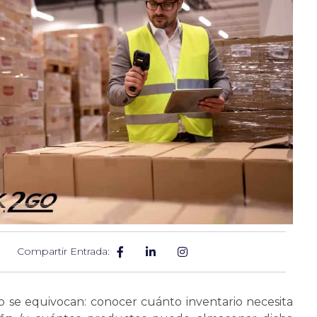
Compartir Entrada:
no
se
equivocan: conocer cuánto inventario necesita