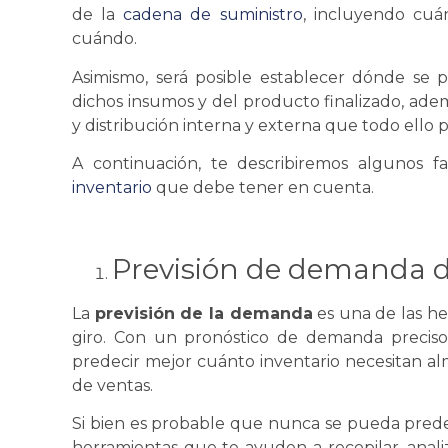
de la
cadena de suministro
, incluyendo cuá
cuándo.
Asimismo, será posible establecer dónde
se
po
dichos insumos y del producto finalizado, ade
y
distribución
interna y externa que todo ello
A continuación, te describiremos algunos f
inventario
que debe tener en cuenta.
Previsión de demanda 
La
previsión de la demanda
es una de las he
giro. Con un pronóstico de demanda precis
predecir mejor cuánto inventario necesitan al
de ventas.
Si bien es probable que nunca
se
pueda predec
herramientas que te ayuden a recopilar, anali