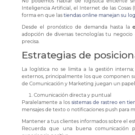
No podemos hablar de
logística
eficiente s
Inteligencia Artificial, el Internet de las Cosa
forma en que las
tiendas online manejan su
log
Desde el pronóstico de demanda hasta la
adopción de diversas tecnologías tu negocio
precisa.
Estrategias de posicio
La
logística
no
se
limita a la gestión interna
externos, principalmente los que componen sus 
de Comunicación y Marketing juegan un pape
Comunicación directa y puntual
Paralelamente a los
sistemas de rastreo en ti
mensajes de texto o notificaciones push para ma
Mantener a tus clientes informados sobre el es
Recuerda que una buena comunicación pue