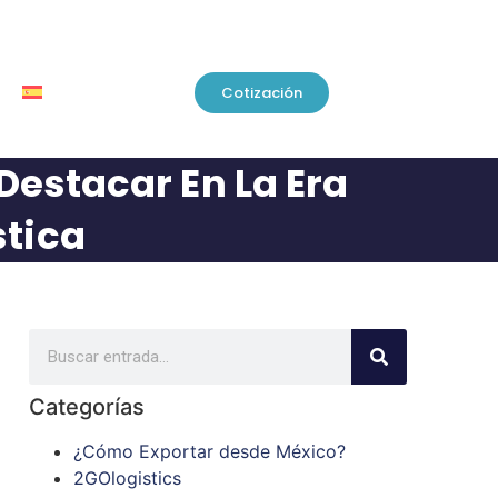
Cotización
estacar En La Era
stica
Categorías
¿Cómo Exportar desde México?
2GOlogistics