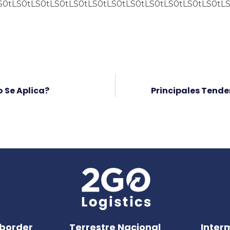
LS0tLS0tLS0tLS0tLS0tLS0tLS0tLS0
o Se Aplica?
Principales Tende
border
Terrestre Nacional
Inter