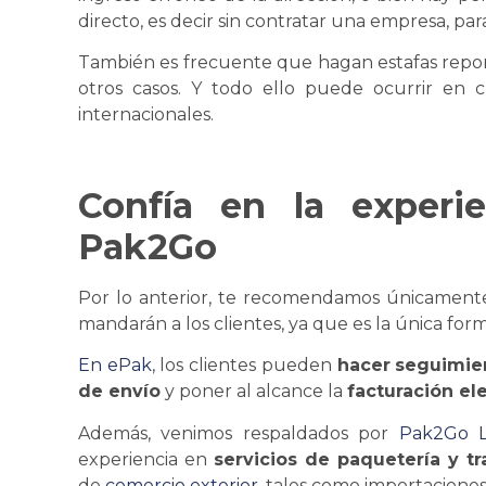
directo, es decir sin contratar una empresa, par
También es frecuente que hagan estafas report
otros casos. Y todo ello puede ocurrir en c
internacionales.
Confía en la experi
Pak2Go
Por lo anterior, te recomendamos únicament
mandarán a los clientes, ya que es la única form
En ePak
, los clientes pueden
hacer
seguimie
de envío
y poner al alcance la
facturación el
Además, venimos respaldados por
Pak2Go Lo
experiencia en
servicios de paquetería y
t
de
comercio exterior
, tales como importaciones