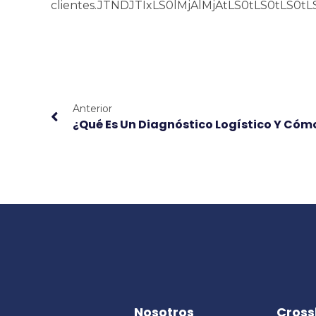
clientes.
JTNDJTIxLS0lMjAlMjAt
Anterior
¿Qué Es Un Diagnóstico Logístico Y Cóm
Nosotros
Cross