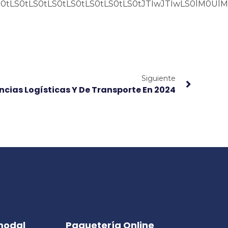
tLS0tLS0tLS0tLS0tLS0tLS0tLS0tL
Siguiente
ncias Logísticas Y De Transporte En 2024
modal
Paquetería Online