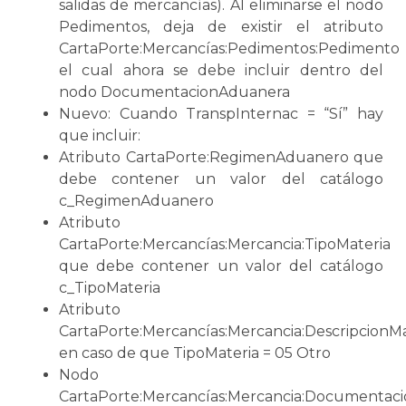
salidas de mercancías). Al eliminarse el nodo
Pedimentos, deja de existir el atributo
CartaPorte:Mercancías:Pedimentos:Pedimento
el cual ahora
se
debe incluir dentro del
nodo DocumentacionAduanera
Nuevo: Cuando TranspInternac = “Sí” hay
que incluir:
Atributo CartaPorte:RegimenAduanero que
debe contener un valor del catálogo
c_RegimenAduanero
Atributo
CartaPorte:Mercancías:Mercancia:TipoMateria
que debe contener un valor del catálogo
c_TipoMateria
Atributo
CartaPorte:Mercancías:Mercancia:DescripcionMa
en caso de que TipoMateria = 05 Otro
Nodo
CartaPorte:Mercancías:Mercancia:Documentac