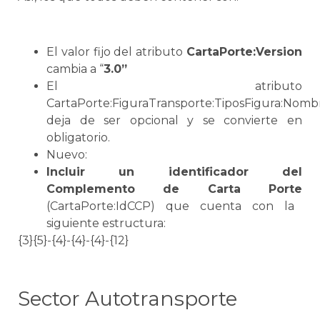
El valor fijo del atributo
CartaPorte:Version
cambia a “
3.0”
El atributo
CartaPorte:FiguraTransporte:TiposFigura:Nomb
deja de ser opcional y
se
convierte en
obligatorio.
Nuevo:
Incluir un identificador del
Complemento de
Carta Porte
(CartaPorte:IdCCP) que cuenta con la
siguiente estructura:
{3}{5}-{4}-{4}-{4}-{12}
Sector Autotransporte