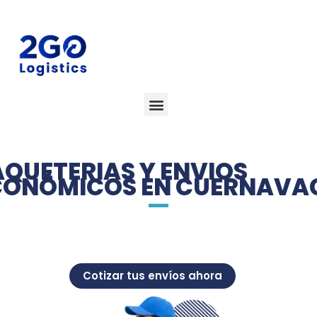
QUETERIAS Y ENVIOS
CONÓMICOS EN CUERNAVA
Cotizar tus envíos ahora