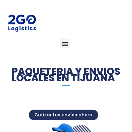
PAQUETERIA Y ENVIOS
LOCALES EN TIJUANA
Cotizar tus envíos ahora