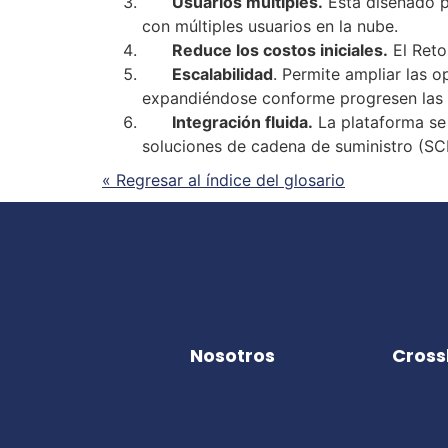
Usuarios múltiples.
Está diseñado pa
con múltiples usuarios en la nube.
Reduce los costos iniciales.
El Reto
Escalabilidad
. Permite ampliar las 
expandiéndose conforme progresen las 
Integración fluida.
La plataforma
se
soluciones de
cadena de suministro
(SCM
« Regresar al índice del glosario
Nosotros
Cross