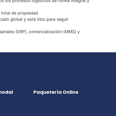
s los procesos logísticos de forma integral y
 total de propiedad.
ado global y está listo para seguir
ariales (
ERP
), comercialización (MMS) y
modal
Paquetería Online