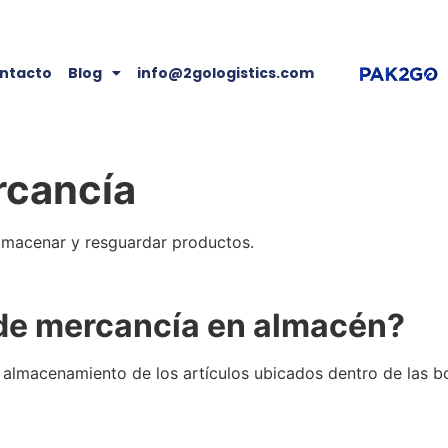
ntacto
Blog
info@2gologistics.com
rcancía
almacenar y resguardar productos.
de mercancía
en
almacén
?
l almacenamiento de los artículos ubicados dentro de las bo