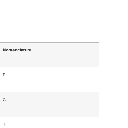
Nomenclatura
B
C
T