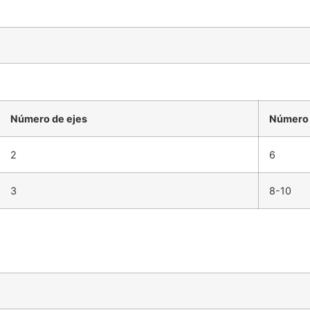
Número de ejes
Número 
2
6
3
8-10