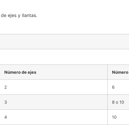
e ejes y llantas.
Número de ejes
Número 
2
6
3
8 o 10
4
10